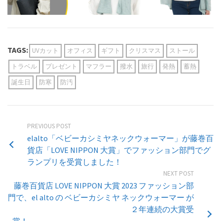
TAGS:
UVカット
オフィス
ギフト
クリスマス
ストール
トラベル
プレゼント
マフラー
撥水
旅行
発熱
蓄熱
誕生日
防寒
防汚
PREVIOUS POST
elalto「ベビーカシミヤネックウォーマー」が藤巻百
貨店「LOVE NIPPON 大賞」でファッション部門でグ
ランプリを受賞しました！
NEXT POST
藤巻百貨店 LOVE NIPPON 大賞 2023 ファッション部
門で、el alto の ベビーカシミヤ ネックウォーマー が
２年連続の大賞受