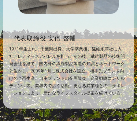
代表取締役 安倍 啓輔
1971年生まれ、千葉県出身。大学卒業後、繊維系商社に入
社、レディースアパレルを担当。その後、繊維製品の技術開
発会社を経て、国内外の繊維製品製造の知識とネットワーク
と生かし、2009年1月に株式会社を設立。相手先ブランド向
けの企画生産、自主ブランドの企画販売、企業戦略コンサル
ティング等、業界内で広く活動。更なる異業種とのコラボレ
ーションにより、新たなライフスタイル提案を続けている。